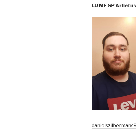
LU MF SP Ārlietu v
danielszilbermans