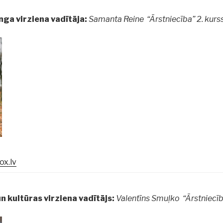
ga virziena vadītāja:
Samanta Reine “Ārstniecība” 2. kurs
x.lv
n kultūras virziena vadītājs:
Valentīns Smuļko “Ārstniecīb