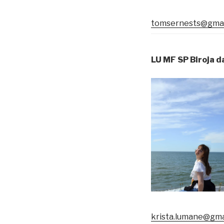
tomsernests@gmai
LU MF SP Biroja d
krista.lumane@gma