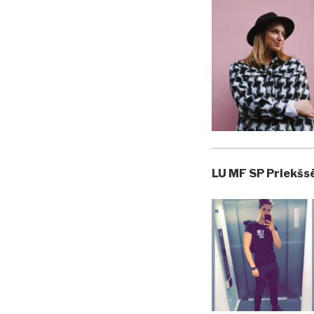
LU MF SP Priekšsē