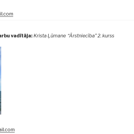
l.com
arbu vadītāja:
Krista Ļūmane “Ārstniecība” 2. kurss
il.com