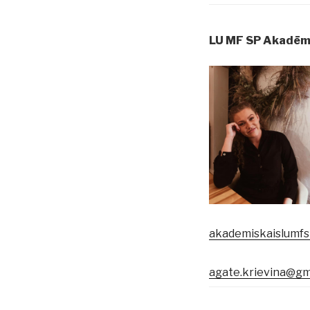
LU MF SP Akadēmi
akademiskaislumf
agate.krievina@gm