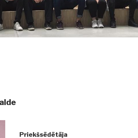
alde
Priekšsēdētāja