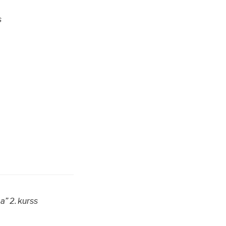
s
a” 2. kurss