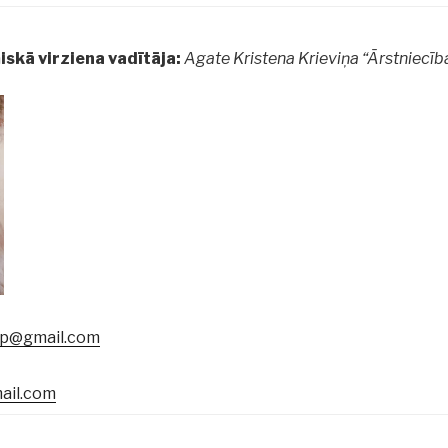
skā virziena vadītāja:
Agate Kristena Krieviņa “Ārstniecība
sp@gmail.com
ail.com